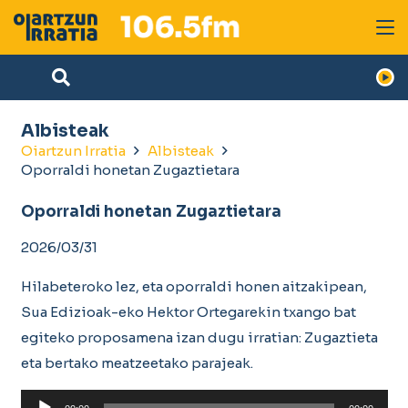
Albisteak
Oiartzun Irratia
Albisteak
Oporraldi honetan Zugaztietara
Oporraldi honetan Zugaztietara
2026/03/31
Hilabeteroko lez, eta oporraldi honen aitzakipean,
Sua Edizioak-eko Hektor Ortegarekin txango bat
egiteko proposamena izan dugu irratian: Zugaztieta
eta bertako meatzeetako parajeak.
Soinu