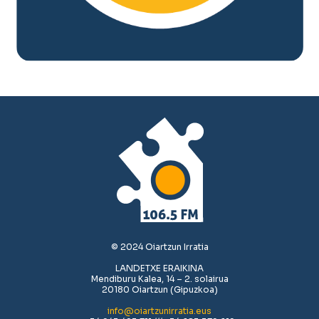
© 2024 Oiartzun Irratia
LANDETXE ERAIKINA
Mendiburu Kalea, 14 – 2. solairua
20180 Oiartzun (Gipuzkoa)
info@oiartzunirratia.eus