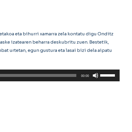
netakoa eta bihurri xamarra zela kontatu digu Onditz
ske izatearen beharra deskubritu zuen. Bestetik,
nbat urtetan, egun gustura eta lasai bizi dela aipatu
Erabili
00:00
gora/behera
gezi-
teklak
bolumena
igotzeko
edo
jaisteko.