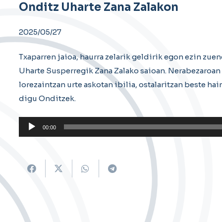
Onditz Uharte Zana Zalakon
2025/05/27
Txaparren jaioa, haurra zelarik geldirik egon ezin zue
Uharte Susperregik Zana Zalako saioan. Nerabezaroan a
lorezaintzan urte askotan ibilia, ostalaritzan beste hai
digu Onditzek.
Soinu
00:00
erreproduzigailua