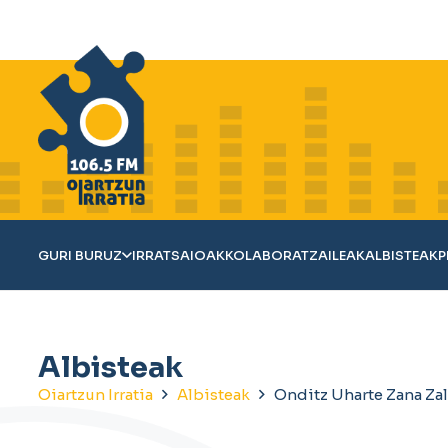
GURI BURUZ
IRRATSAIOAK
KOLABORATZAILEAK
ALBISTEAK
P
Albisteak
Oiartzun Irratia
Albisteak
Onditz Uharte Zana Za