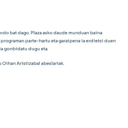
mordo bat dago. Plaza asko daude munduan baina
o programan parte-hartu eta garaipena ia erdietsi duen
ria gonbidatu dugu eta.
Oihan Aristizabal abeslariak.