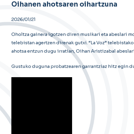
Oihanen ahotsaren oihartzuna
2026/01/21
Oholtza gainera igotzen diren musikari eta abeslari 
telebistan agertzen direnak gutxi. “La Voz” telebistak
ahotsa entzun dugu irratian, Oihan Aristizabal abesla
Gustuko duguna probatzearen garrantziaz hitz egin du 