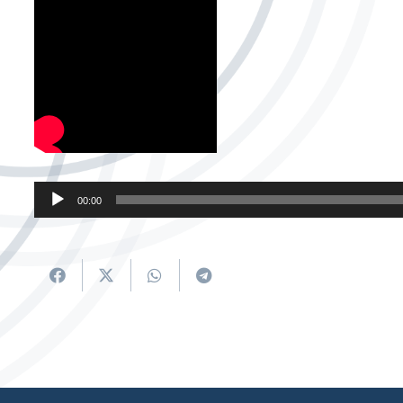
Soinu
00:00
erreproduzigailua