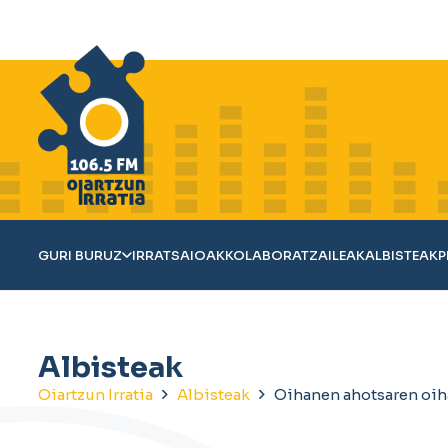
GURI BURUZ
IRRATSAIOAK
KOLABORATZAILEAK
ALBISTEAK
P
Albisteak
Oiartzun Irratia
Albisteak
Oihanen ahotsaren oih