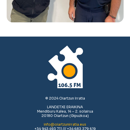
© 2024 Oiartzun Irratia
LANDETXE ERAIKINA
Mendiburu Kalea, 14 – 2. solairua
20180 Oiartzun (Gipuzkoa)
info@oiartzunirratia.eus
+34 943 493 711 /// +34 683 379 619