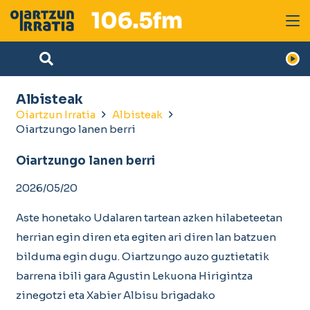
Albisteak
Oiartzun Irratia
Albisteak
Oiartzungo lanen berri
Oiartzungo lanen berri
2026/05/20
Aste honetako Udalaren tartean azken hilabeteetan
herrian egin diren eta egiten ari diren lan batzuen
bilduma egin dugu. Oiartzungo auzo guztietatik
barrena ibili gara Agustin Lekuona Hirigintza
zinegotzi eta Xabier Albisu brigadako