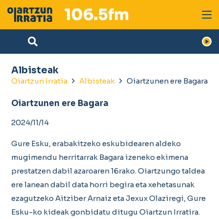
Albisteak
Oiartzun Irratia
Albisteak
Oiartzunen ere Bagara
Oiartzunen ere Bagara
2024/11/14
Gure Esku, erabakitzeko eskubidearen aldeko
mugimendu herritarrak Bagara izeneko ekimena
prestatzen dabil azaroaren 16rako. Oiartzungo taldea
ere lanean dabil data horri begira eta xehetasunak
ezagutzeko Aitziber Arnaiz eta Jexux Olaziregi, Gure
Esku-ko kideak gonbidatu ditugu Oiartzun Irratira.