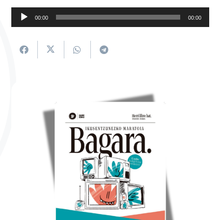
Soinu
00:00
00:00
erreproduzigailua