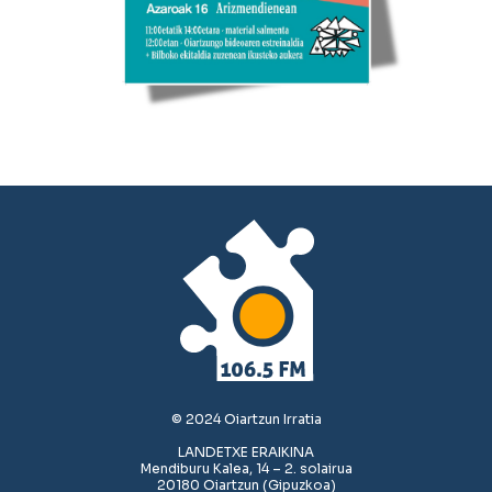
© 2024 Oiartzun Irratia
LANDETXE ERAIKINA
Mendiburu Kalea, 14 – 2. solairua
20180 Oiartzun (Gipuzkoa)