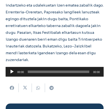
indartzeko eta udalekuetan izen ematea zabalik dago.
Errenteria-Oreretan, Papresako langileek lanuzteak
egingo dituztela jakin dugu baita, Pontikako
erretiratuen elkarteko taberna zabalik dagoela jakin
dugu. Pasaian, Itsas Festibalak elkartasun kutsua
izango duenaren berri eman digu baita Trintxerpeko
inauteriak datozela. Bukatzeko, Lezo-Jaizkibel
mendi lasterketa igandean izango dela esan digu
zuzendariak.
Soinu
00:00
00:00
erreproduzigailua