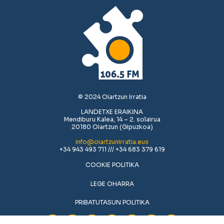
© 2024 Oiartzun Irratia
LANDETXE ERAIKINA
Mendiburu Kalea, 14 – 2. solairua
20180 Oiartzun (Gipuzkoa)
info@oiartzunirratia.eus
+34 943 493 711 /// +34 683 379 619
COOKIE POLITIKA
LEGE OHARRA
PRIBATUTASUN POLITIKA