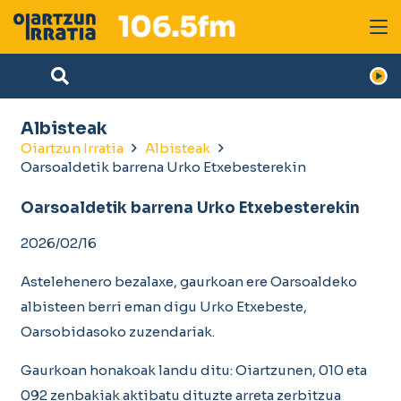
Albisteak
Oiartzun Irratia
Albisteak
Oarsoaldetik barrena Urko Etxebesterekin
Oarsoaldetik barrena Urko Etxebesterekin
2026/02/16
Astelehenero bezalaxe, gaurkoan ere Oarsoaldeko
albisteen berri eman digu Urko Etxebeste,
Oarsobidasoko zuzendariak.
Gaurkoan honakoak landu ditu: Oiartzunen,
010 eta
092 zenbakiak aktibatu dituzte arreta zerbitzua