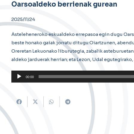
Oarsoaldeko berrienak gurean
2025/11/24
Asteleheneroko eskualdeko errepasoa egin dugu Oars
beste honako gaiak jorratu ditugu:Oiartzunen, abendut
Oreretan Lekuonako liburutegia, zabalik asteburuetan
aldeko jarduerak herrian; eta Lezon, Udal egutegirako, 
Soinu
00:00
erreproduzigailua