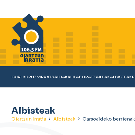
GURI BURUZ
IRRATSAIOAK
KOLABORATZAILEAK
ALBISTEAK
P
Albisteak
Oiartzun Irratia
Albisteak
Oarsoaldeko berrienak