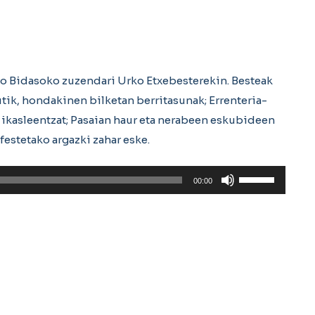
o Bidasoko zuzendari Urko Etxebesterekin. Besteak
ik, hondakinen bilketan berritasunak; Errenteria-
 ikasleentzat; Pasaian haur eta nerabeen eskubideen
festetako argazki zahar eske.
Erabili
00:00
gora/behera
gezi-
teklak
bolumena
igotzeko
edo
jaisteko.