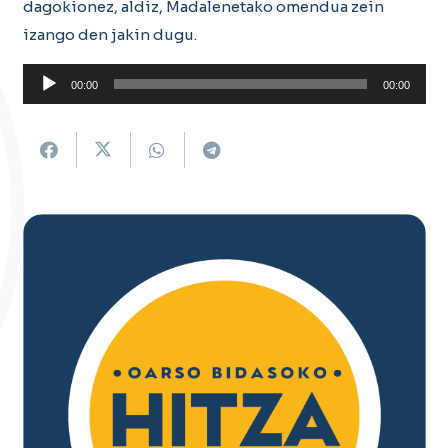
dagokionez, aldiz, Madalenetako omendua zein
izango den jakin dugu.
Soinu
00:00
00:00
erreproduzigailua