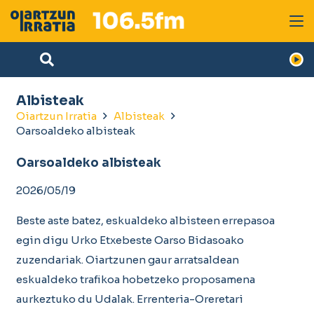
Albisteak
Oiartzun Irratia
Albisteak
Oarsoaldeko albisteak
Oarsoaldeko albisteak
2026/05/19
Beste aste batez, eskualdeko albisteen errepasoa
egin digu Urko Etxebeste Oarso Bidasoako
zuzendariak. Oiartzunen gaur arratsaldean
eskualdeko trafikoa hobetzeko proposamena
aurkeztuko du Udalak. Errenteria-Oreretari