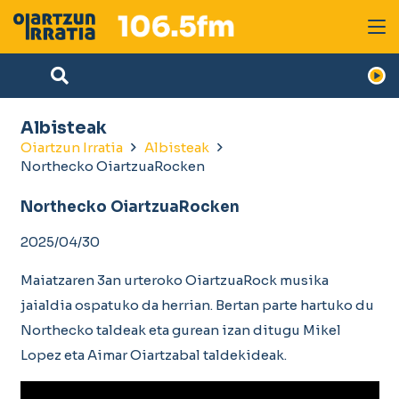
Albisteak
Oiartzun Irratia
Albisteak
Northecko OiartzuaRocken
Northecko OiartzuaRocken
2025/04/30
Maiatzaren 3an urteroko OiartzuaRock musika
jaialdia ospatuko da herrian. Bertan parte hartuko du
Northecko taldeak eta gurean izan ditugu Mikel
Lopez eta Aimar Oiartzabal taldekideak.