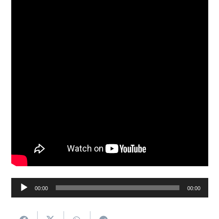
Soinu
00:00
00:00
erreproduzigailua