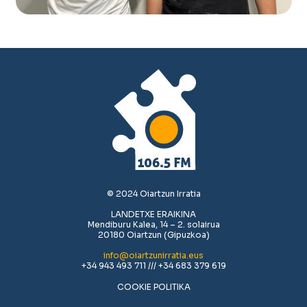
© 2024 Oiartzun Irratia
LANDETXE ERAIKINA
Mendiburu Kalea, 14 – 2. solairua
20180 Oiartzun (Gipuzkoa)
info@oiartzunirratia.eus
+34 943 493 711 /// +34 683 379 619
COOKIE POLITIKA