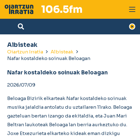
Albisteak
Oiartzun Irratia
Albisteak
Nafar kostaldeko soinuak Beloagan
Nafar kostaldeko soinuak Beloagan
2026/07/09
Beloaga Bizirik elkarteak Nafar kostaldeko soinuak
musika jaialdia antolatu du uztailaren 11rako. Beloaga
gazteluan bertan izango da ekitaldia, eta Juan Mari
Beltran laukoteak Beloaga lan berria aurkeztuko du.
Joxe Etxezurieta elkarteko kideak eman dizkigu