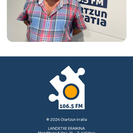
© 2024 Oiartzun Irratia
LANDETXE ERAIKINA
Mendiburu Kalea, 14 – 2. solairua