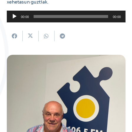
xehetasun guztiak.
Soinu
00:00
00:00
erreproduzigailua