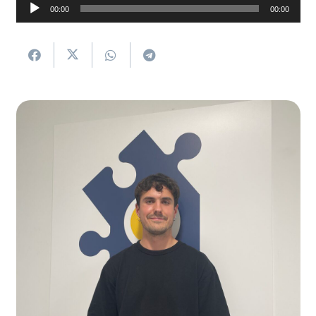
Soinu
00:00
00:00
erreproduzigailua