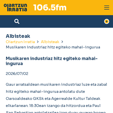
Albisteak
Oiartzun Irratia
Albisteak
Musikaren industriaz hitz egiteko mahai-ingurua
Musikaren industriaz hitz egiteko mahai-
ingurua
2026/07/02
Gaur arratsaldean musikaren industriaz luze eta zabal
hitz egiteko mahai-ingurua antolatu dute
Oarsoaldeako GKSk eta Agerrealde Kultur Taldeak
elkarlanean. 18:30ean izango da hitzordua eta Paul
San Sebastian antolatzailea izan dugu gurean honen