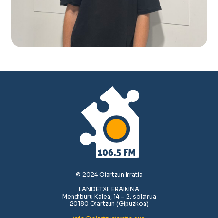
© 2024 Oiartzun Irratia
LANDETXE ERAIKINA
Mendiburu Kalea, 14 – 2. solairua
20180 Oiartzun (Gipuzkoa)