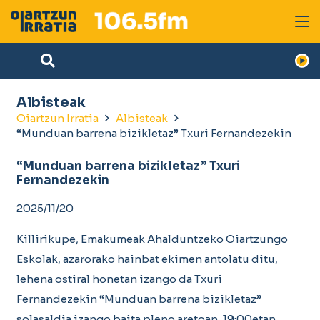
Albisteak
Oiartzun Irratia
Albisteak
“Munduan barrena bizikletaz” Txuri Fernandezekin
“Munduan barrena bizikletaz” Txuri
Fernandezekin
2025/11/20
Killirikupe, Emakumeak Ahalduntzeko Oiartzungo
Eskolak, azarorako hainbat ekimen antolatu ditu,
lehena ostiral honetan izango da Txuri
Fernandezekin “Munduan barrena bizikletaz”
solasaldia izango baita pleno aretoan, 19:00etan.