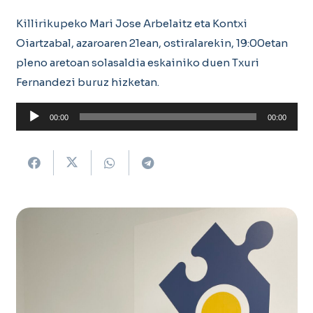
Killirikupeko Mari Jose Arbelaitz eta Kontxi
Oiartzabal, azaroaren 21ean, ostiralarekin, 19:00etan
pleno aretoan solasaldia eskainiko duen Txuri
Fernandezi buruz hizketan.
Soinu
00:00
00:00
erreproduzigailua