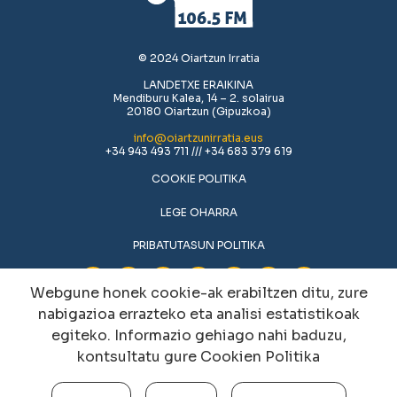
© 2024 Oiartzun Irratia
LANDETXE ERAIKINA
Mendiburu Kalea, 14 – 2. solairua
20180 Oiartzun (Gipuzkoa)
info@oiartzunirratia.eus
+34 943 493 711 /// +34 683 379 619
COOKIE POLITIKA
LEGE OHARRA
PRIBATUTASUN POLITIKA
Webgune honek cookie-ak erabiltzen ditu, zure
nabigazioa errazteko eta analisi estatistikoak
egiteko. Informazio gehiago nahi baduzu,
kontsultatu gure
Cookien Politika