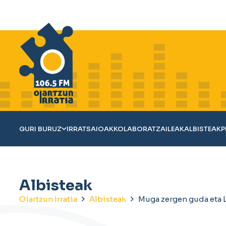
GURI BURUZ
IRRATSAIOAK
KOLABORATZAILEAK
ALBISTEAK
P
Albisteak
Oiartzun Irratia
Albisteak
Muga zergen guda eta 