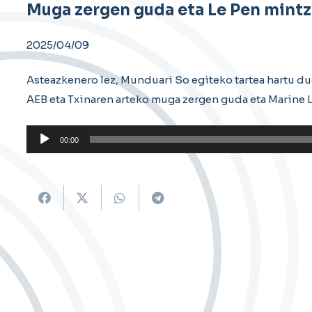
Muga zergen guda eta Le Pen mintz
2025/04/09
Asteazkenero lez, Munduari So egiteko tartea hartu d
AEB eta Txinaren arteko muga zergen guda eta Marine L
Soinu
00:00
erreproduzigailua