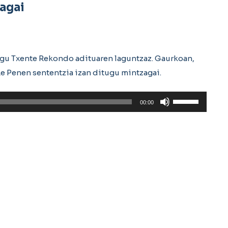
agai
ugu Txente Rekondo adituaren laguntzaz. Gaurkoan,
e Penen sententzia izan ditugu mintzagai.
Erabili
00:00
gora/behera
gezi-
teklak
bolumena
igotzeko
edo
jaisteko.