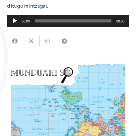
ditugu mintzagai.
Soinu
00:00
00:00
erreproduzigailua