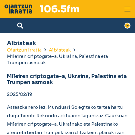
Albisteak
Oiartzun Irratia
Albisteak
Mileiren criptogate-a, Ukraina, Palestina eta
Trumpen asmoak
Mileiren criptogate-a, Ukraina, Palestina eta
Trumpen asmoak
2025/02/19
Asteazkenero lez, Munduari So egiteko tartea hartu
dugu Txente Rekondo adituaren laguntzaz. Gaurkoan
Mileiren criptogate-a, Ukrainako eta Palestinako
afera eta bertan Trumpek izan ditzakeen planak izan