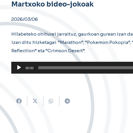
Martxoko bideo-jokoak
2026/03/06
Hilabeteko ohiturei jarraituz, gaurkoan gurean izan d
izan ditu hizketagai: “Marathon”, “Pokemon Pokopia”, “
Reflection” eta “Crimson Desert”.
Soinu
00:00
erreproduzigailua