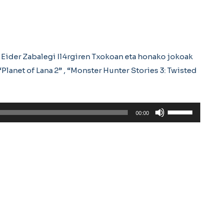
a Eider Zabalegi Il4rgiren Txokoan eta honako jokoak
Planet of Lana 2” , “Monster Hunter Stories 3: Twisted
Erabili
00:00
gora/behera
gezi-
teklak
bolumena
igotzeko
edo
jaisteko.