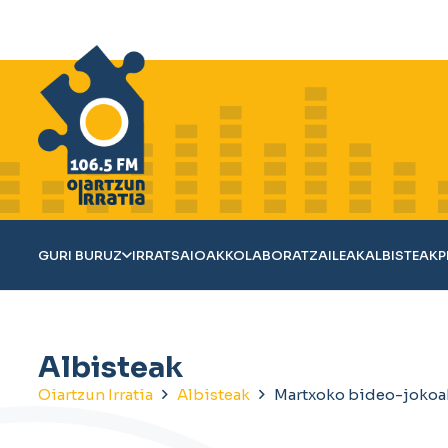
GURI BURUZ
IRRATSAIOAK
KOLABORATZAILEAK
ALBISTEAK
P
Albisteak
Oiartzun Irratia
Albisteak
Martxoko bideo-jokoa