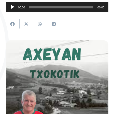
Soinu
00:00
00:00
erreproduzigailua