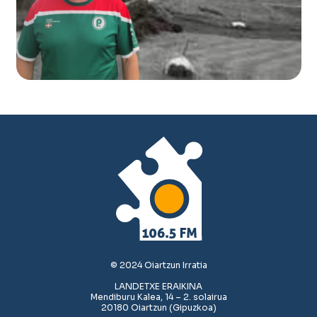
© 2024 Oiartzun Irratia
LANDETXE ERAIKINA
Mendiburu Kalea, 14 – 2. solairua
20180 Oiartzun (Gipuzkoa)