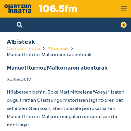
Albisteak
Oiartzun Irratia
Albisteak
Manuel Iturrioz Malkorraren abenturak
Manuel Iturrioz Malkorraren abenturak
2025/02/17
Hilabetean behin, Joxe Mari Mitxelena “Axeya” izaten
dugu irratian Oiartzungo historiaren lagintxoren bat
xehetzen. Gaurkoan, abenturazale porrokatua zen
Manuel Iturrioz Malkorra mugalari orexarra izan du
mintzagai.