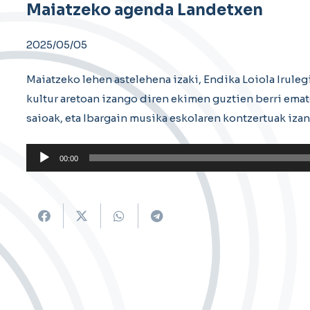
Maiatzeko agenda Landetxen
2025/05/05
Maiatzeko lehen astelehena izaki, Endika Loiola Irule
kultur aretoan izango diren ekimen guztien berri emat
saioak, eta Ibargain musika eskolaren kontzertuak iza
Soinu
00:00
erreproduzigailua