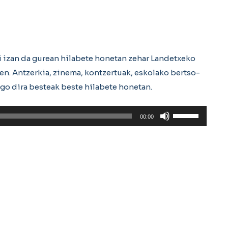
gi izan da gurean hilabete honetan zehar Landetxeko
en. Antzerkia, zinema, kontzertuak, eskolako bertso-
ngo dira besteak beste hilabete honetan.
Erabili
00:00
gora/behera
gezi-
teklak
bolumena
igotzeko
edo
jaisteko.