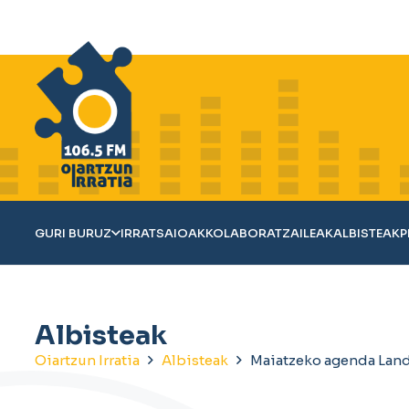
GURI BURUZ
IRRATSAIOAK
KOLABORATZAILEAK
ALBISTEAK
P
Albisteak
Oiartzun Irratia
Albisteak
Maiatzeko agenda Lan