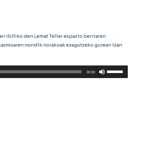
n ibiliko den Lemat Telier espazio berriaren
itasmoaren nondik norakoak ezagutzeko gurean izan
Erabili
00:00
gora/behera
gezi-
teklak
bolumena
igotzeko
edo
jaisteko.