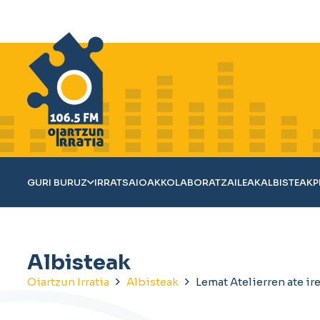
GURI BURUZ
IRRATSAIOAK
KOLABORATZAILEAK
ALBISTEAK
P
Albisteak
Oiartzun Irratia
Albisteak
Lemat Atelierren ate ir