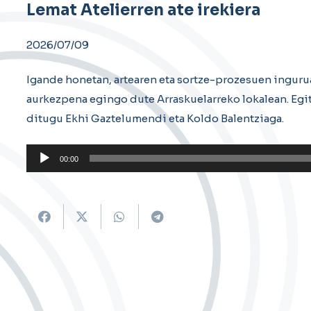
Lemat Atelierren ate irekiera
2026/07/09
Igande honetan, artearen eta sortze-prozesuen ingurua
aurkezpena egingo dute Arraskuelarreko lokalean. Eg
ditugu Ekhi Gaztelumendi eta Koldo Balentziaga.
Soinu
00:00
erreproduzigailua