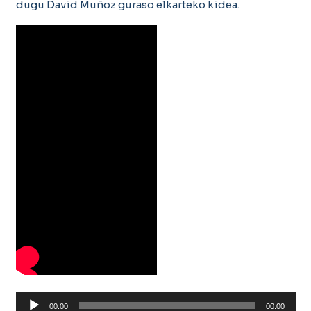
dugu David Muñoz guraso elkarteko kidea.
Soinu
00:00
00:00