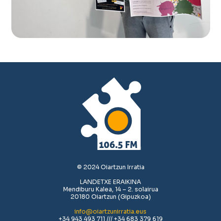
© 2024 Oiartzun Irratia
LANDETXE ERAIKINA
Mendiburu Kalea, 14 – 2. solairua
20180 Oiartzun (Gipuzkoa)
info@oiartzunirratia.eus
+34 943 493 711 /// +34 683 379 619