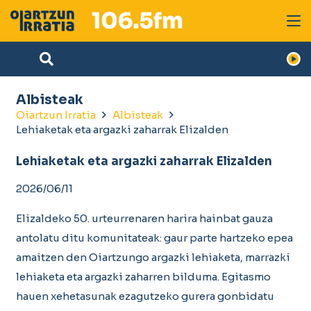
Albisteak
Oiartzun Irratia
Albisteak
Lehiaketak eta argazki zaharrak Elizalden
Lehiaketak eta argazki zaharrak Elizalden
2026/06/11
Elizaldeko 50. urteurrenaren harira hainbat gauza
antolatu ditu komunitateak: gaur parte hartzeko epea
amaitzen den Oiartzungo argazki lehiaketa, marrazki
lehiaketa eta argazki zaharren bilduma. Egitasmo
hauen xehetasunak ezagutzeko gurera gonbidatu