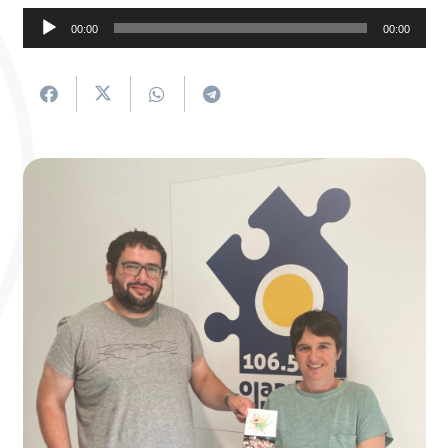
Soinu
00:00
00:00
erreproduzigailua