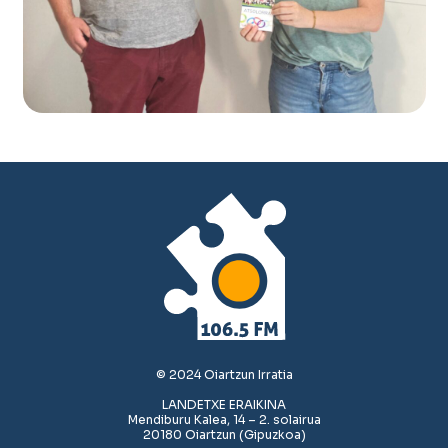
© 2024 Oiartzun Irratia
LANDETXE ERAIKINA
Mendiburu Kalea, 14 – 2. solairua
20180 Oiartzun (Gipuzkoa)