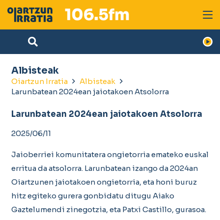
Albisteak
Oiartzun Irratia
Albisteak
Larunbatean 2024ean jaiotakoen Atsolorra
Larunbatean 2024ean jaiotakoen Atsolorra
2025/06/11
Jaioberriei komunitatera ongietorria emateko euskal
erritua da atsolorra. Larunbatean izango da 2024an
Oiartzunen jaiotakoen ongietorria, eta honi buruz
hitz egiteko gurera gonbidatu ditugu Aiako
Gaztelumendi zinegotzia, eta Patxi Castillo, gurasoa.