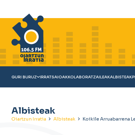
GURI BURUZ
IRRATSAIOAK
KOLABORATZAILEAK
ALBISTEAK
P
Albisteak
Oiartzun Irratia
Albisteak
Koikile Arruabarrena 