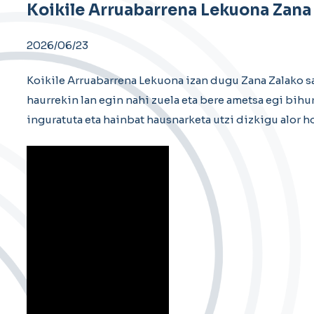
Koikile Arruabarrena Lekuona Zana
2026/06/23
Koikile Arruabarrena Lekuona izan dugu Zana Zalako sa
haurrekin lan egin nahi zuela eta bere ametsa egi bihur
inguratuta eta hainbat hausnarketa utzi dizkigu alor h