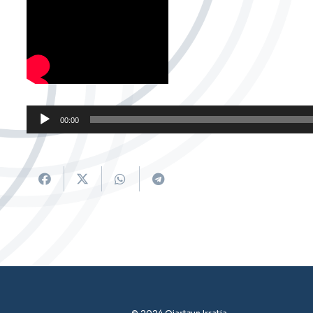
Soinu
00:00
erreproduzigailua