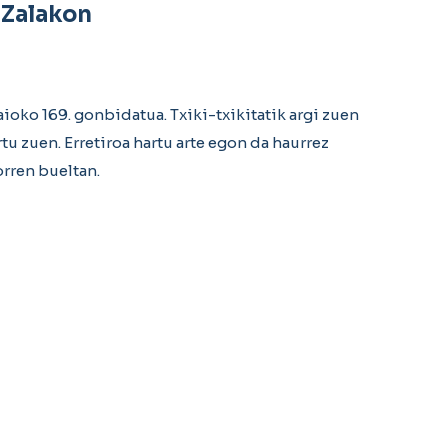
 Zalakon
ioko 169. gonbidatua. Txiki-txikitatik argi zuen
tu zuen. Erretiroa hartu arte egon da haurrez
orren bueltan.