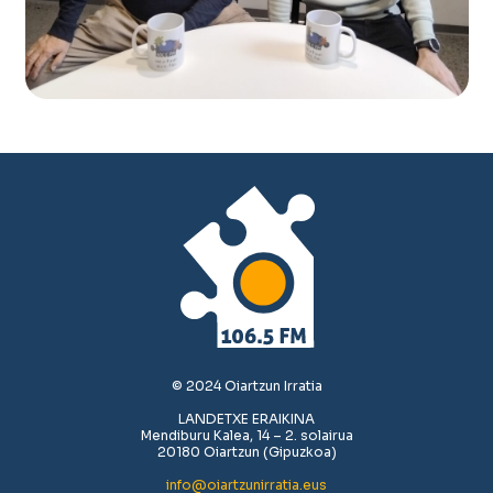
© 2024 Oiartzun Irratia
LANDETXE ERAIKINA
Mendiburu Kalea, 14 – 2. solairua
20180 Oiartzun (Gipuzkoa)
info@oiartzunirratia.eus