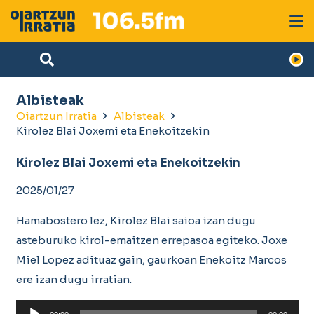
Albisteak
Oiartzun Irratia
Albisteak
Kirolez Blai Joxemi eta Enekoitzekin
Kirolez Blai Joxemi eta Enekoitzekin
2025/01/27
Hamabostero lez, Kirolez Blai saioa izan dugu
asteburuko kirol-emaitzen errepasoa egiteko. Joxe
Miel Lopez adituaz gain, gaurkoan Enekoitz Marcos
ere izan dugu irratian.
Soinu