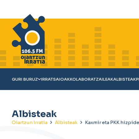
GURI BURUZ
IRRATSAIOAK
KOLABORATZAILEAK
ALBISTEAK
P
Albisteak
Oiartzun Irratia
Albisteak
Kaxmir eta PKK hizpid