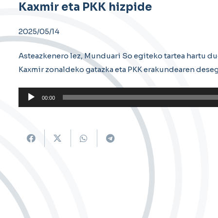
Kaxmir eta PKK hizpide
2025/05/14
Asteazkenero lez, Munduari So egiteko tartea hartu d
Kaxmir zonaldeko gatazka eta PKK erakundearen desegi
Soinu
00:00
erreproduzigailua