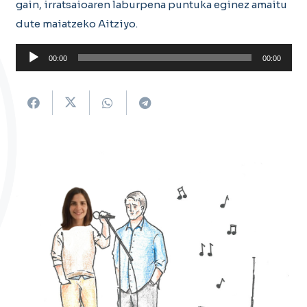
gain, irratsaioaren laburpena puntuka eginez amaitu
dute maiatzeko Aitziyo.
Soinu
00:00
00:00
erreproduzigailua