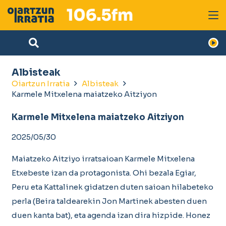
Albisteak
Oiartzun Irratia
Albisteak
Karmele Mitxelena maiatzeko Aitziyon
Karmele Mitxelena maiatzeko Aitziyon
2025/05/30
Maiatzeko Aitziyo irratsaioan Karmele Mitxelena
Etxebeste izan da protagonista. Ohi bezala Egiar,
Peru eta Kattalinek gidatzen duten saioan hilabeteko
perla (Beira taldearekin Jon Martinek abesten duen
duen kanta bat), eta agenda izan dira hizpide. Honez