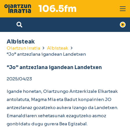
Albisteak
Oiartzun Irratia
Albisteak
“Jo” antzezlana igandean Landetxen
“Jo” antzezlana igandean Landetxen
2025/04/23
Igande honetan, Oiartzungo Antzerkizale Elkarteak
antolatuta, Magma Mia eta Badut konpainien JO
antzezlanaz gozatzeko aukera izango da Landetxen.
Emanaldiaren xehetasunak ezagutzeko asmoz
gonbidatu dugu gurera Bea Egizabal.