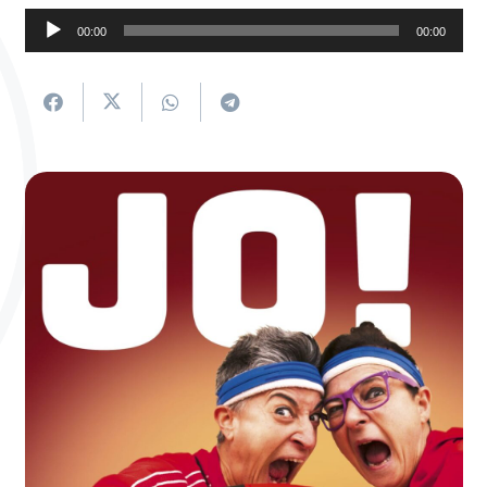
Soinu
00:00
00:00
erreproduzigailua