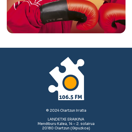
© 2024 Oiartzun Irratia
LANDETXE ERAIKINA
Mendiburu Kalea, 14 – 2. solairua
20180 Oiartzun (Gipuzkoa)