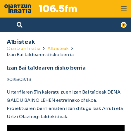
Albisteak
Oiartzun Irratia
Albisteak
Izan Bai taldearen disko berria
Izan Bai taldearen disko berria
2025/02/13
Urtarrilaren 31n kaleratu zuen Izan Bai taldeak DENA
GALDU BAINO LEHEN estreinako diskoa.
Proiektuaren berri ematen izan ditugu Ixak Arruti eta
Urtzi Olaziregi taldekideak.