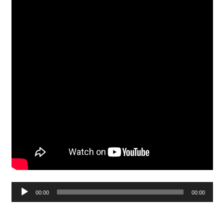
Soinu
00:00
00:00
erreproduzigailua