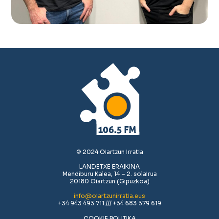
© 2024 Oiartzun Irratia
LANDETXE ERAIKINA
Mendiburu Kalea, 14 – 2. solairua
20180 Oiartzun (Gipuzkoa)
info@oiartzunirratia.eus
+34 943 493 711 /// +34 683 379 619
COOKIE POLITIKA