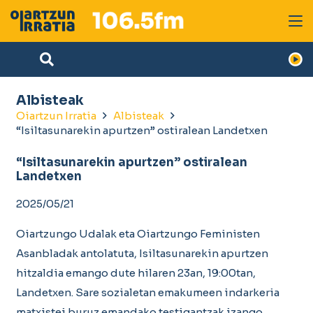
Albisteak
Oiartzun Irratia
Albisteak
“Isiltasunarekin apurtzen” ostiralean Landetxen
“Isiltasunarekin apurtzen” ostiralean
Landetxen
2025/05/21
Oiartzungo Udalak eta Oiartzungo Feministen
Asanbladak antolatuta, Isiltasunarekin apurtzen
hitzaldia emango dute hilaren 23an, 19:00tan,
Landetxen. Sare sozialetan emakumeen indarkeria
matxistei buruz emandako testigantzak izango