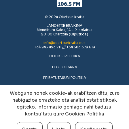
© 2024 Oiartzun Irratia
LANDETXE ERAIKINA
Mendiburu Kalea, 14 – 2. solairua
20180 Oiartzun (Gipuzkoa)
info@oiartzunirratia.eus
+34 943 493 711 /// +34 683 379 619
COOKIE POLITIKA
LEGE OHARRA
PRIBATUTASUN POLITIKA
Webgune honek cookie-ak erabiltzen ditu, zure
nabigazioa errazteko eta analisi estatistikoak
egiteko. Informazio gehiago nahi baduzu,
kontsultatu gure
Cookien Politika