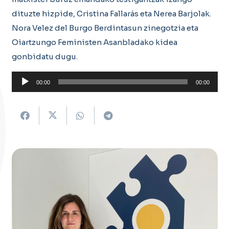
dituzte hizpide, Cristina Fallarás eta Nerea Barjolak.
Nora Velez del Burgo Berdintasun zinegotzia eta
Oiartzungo Feministen Asanbladako kidea
gonbidatu dugu.
Soinu
00:00
00:00
erreproduzigailua