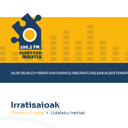
GURI BURUZ
IRRATSAIOAK
KOLABORATZAILEAK
ALBISTEAK
P
Irratisaioak
Oiartzun Irratia
Udaleku irekiak