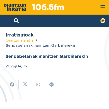
Irratisaioak
Oiartzun Irratia
Sendabelarrak manitzen Garbiñerekin
Sendabelarrak manitzen Garbiñerekin
2026/04/07