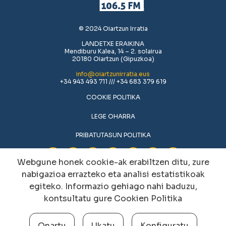
© 2024 Oiartzun Irratia
LANDETXE ERAIKINA
Mendiburu Kalea, 14 – 2. solairua
20180 Oiartzun (Gipuzkoa)
info@oiartzunirratia.eus
+34 943 493 711 /// +34 683 379 619
COOKIE POLITIKA
LEGE OHARRA
PRIBATUTASUN POLITIKA
Webgune honek cookie-ak erabiltzen ditu, zure
nabigazioa errazteko eta analisi estatistikoak
egiteko. Informazio gehiago nahi baduzu,
kontsultatu gure
Cookien Politika
Onartu
Ukatu
Konfiguratu