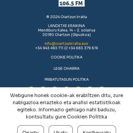
© 2024 Oiartzun Irratia
LANDETXE ERAIKINA
Mendiburu Kalea, 14 – 2. solairua
20180 Oiartzun (Gipuzkoa)
info@oiartzunirratia.eus
+34 943 493 711 /// +34 683 379 619
COOKIE POLITIKA
LEGE OHARRA
PRIBATUTASUN POLITIKA
Webgune honek cookie-ak erabiltzen ditu, zure
nabigazioa errazteko eta analisi estatistikoak
egiteko. Informazio gehiago nahi baduzu,
kontsultatu gure
Cookien Politika
Onartu
Ukatu
Konfiguratu