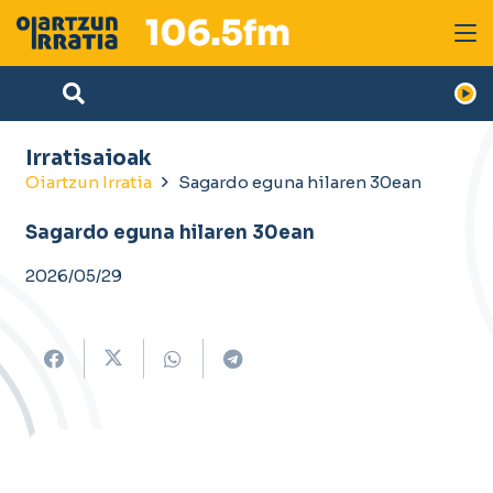
Irratisaioak
Oiartzun Irratia
Sagardo eguna hilaren 30ean
Sagardo eguna hilaren 30ean
2026/05/29