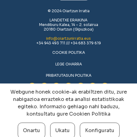
© 2024 Oiartzun Irratia
LANDETXE ERAIKINA
Mendiburu Kalea, 14 – 2. solairua
20180 Oiartzun (Gipuzkoa)
info@oiartzunirratia.eus
+34 943 493 711 /// +34 683 379 619
COOKIE POLITIKA
LEGE OHARRA
PRIBATUTASUN POLITIKA
Webgune honek cookie-ak erabiltzen ditu, zure
nabigazioa errazteko eta analisi estatistikoak
egiteko. Informazio gehiago nahi baduzu,
kontsultatu gure
Cookien Politika
Onartu
Ukatu
Konfiguratu
Cookien konfigurazioa aldatu