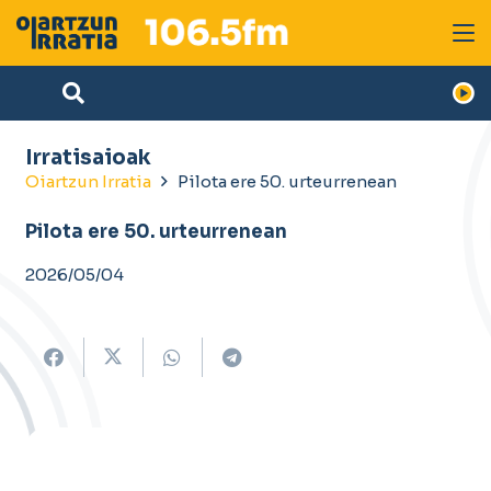
Irratisaioak
Oiartzun Irratia
Pilota ere 50. urteurrenean
Pilota ere 50. urteurrenean
2026/05/04