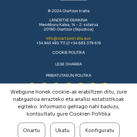
© 2024 Oiartzun Irratia
LANDETXE ERAIKINA
Mendiburu Kalea, 14 – 2. solairua
20180 Oiartzun (Gipuzkoa)
info@oiartzunirratia.eus
+34 943 493 711 /// +34 683 379 619
COOKIE POLITIKA
LEGE OHARRA
PRIBATUTASUN POLITIKA
Webgune honek cookie-ak erabiltzen ditu, zure
nabigazioa errazteko eta analisi estatistikoak
egiteko. Informazio gehiago nahi baduzu,
kontsultatu gure
Cookien Politika
Onartu
Ukatu
Konfiguratu
Cookien konfigurazioa aldatu