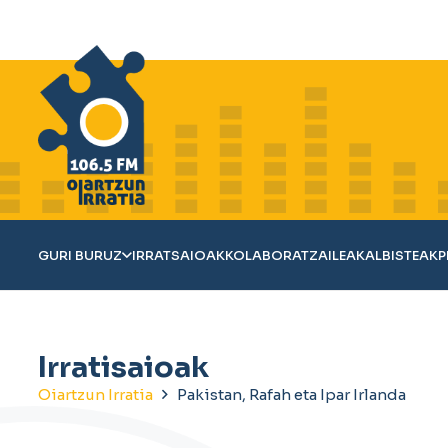
GURI BURUZ
IRRATSAIOAK
KOLABORATZAILEAK
ALBISTEAK
P
Irratisaioak
Oiartzun Irratia
Pakistan, Rafah eta Ipar Irlanda