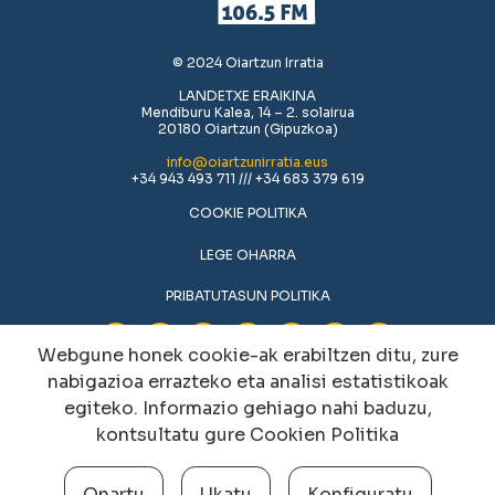
© 2024 Oiartzun Irratia
LANDETXE ERAIKINA
Mendiburu Kalea, 14 – 2. solairua
20180 Oiartzun (Gipuzkoa)
info@oiartzunirratia.eus
+34 943 493 711 /// +34 683 379 619
COOKIE POLITIKA
LEGE OHARRA
PRIBATUTASUN POLITIKA
Webgune honek cookie-ak erabiltzen ditu, zure
nabigazioa errazteko eta analisi estatistikoak
egiteko. Informazio gehiago nahi baduzu,
kontsultatu gure
Cookien Politika
Onartu
Ukatu
Konfiguratu