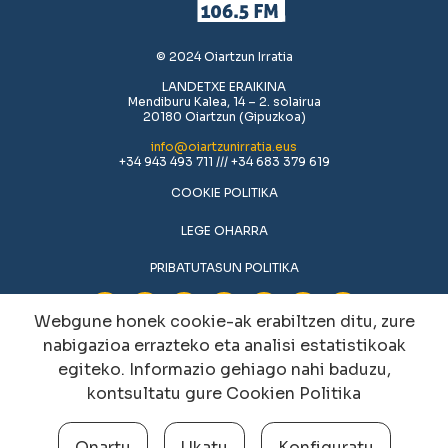
© 2024 Oiartzun Irratia
LANDETXE ERAIKINA
Mendiburu Kalea, 14 – 2. solairua
20180 Oiartzun (Gipuzkoa)
info@oiartzunirratia.eus
+34 943 493 711 /// +34 683 379 619
COOKIE POLITIKA
LEGE OHARRA
PRIBATUTASUN POLITIKA
Webgune honek cookie-ak erabiltzen ditu, zure
nabigazioa errazteko eta analisi estatistikoak
egiteko. Informazio gehiago nahi baduzu,
kontsultatu gure
Cookien Politika
Onartu
Ukatu
Konfiguratu