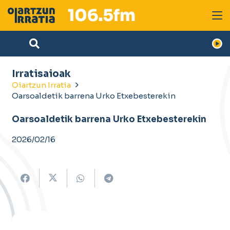
Irratisaioak
Oiartzun Irratia
Oarsoaldetik barrena Urko Etxebesterekin
Oarsoaldetik barrena Urko Etxebesterekin
2026/02/16