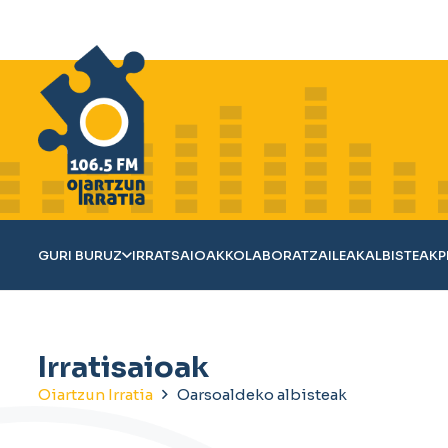
GURI BURUZ
IRRATSAIOAK
KOLABORATZAILEAK
ALBISTEAK
P
Irratisaioak
Oiartzun Irratia
Oarsoaldeko albisteak