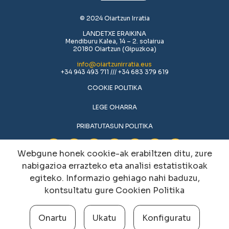
© 2024 Oiartzun Irratia
LANDETXE ERAIKINA
Mendiburu Kalea, 14 – 2. solairua
20180 Oiartzun (Gipuzkoa)
info@oiartzunirratia.eus
+34 943 493 711 /// +34 683 379 619
COOKIE POLITIKA
LEGE OHARRA
PRIBATUTASUN POLITIKA
Webgune honek cookie-ak erabiltzen ditu, zure
nabigazioa errazteko eta analisi estatistikoak
egiteko. Informazio gehiago nahi baduzu,
kontsultatu gure
Cookien Politika
Onartu
Ukatu
Konfiguratu
Cookien konfigurazioa aldatu