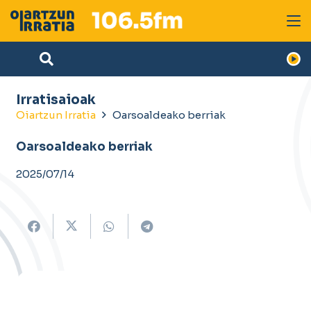
Irratisaioak
Oiartzun Irratia
Oarsoaldeako berriak
Oarsoaldeako berriak
2025/07/14