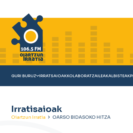
GURI BURUZ
IRRATSAIOAK
KOLABORATZAILEAK
ALBISTEAK
P
Irratisaioak
Oiartzun Irratia
OARSO BIDASOKO HITZA