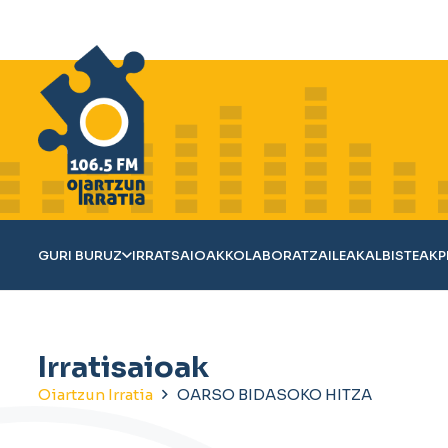
GURI BURUZ
IRRATSAIOAK
KOLABORATZAILEAK
ALBISTEAK
P
Irratisaioak
Oiartzun Irratia
OARSO BIDASOKO HITZA