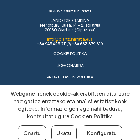
© 2024 Oiartzun Irratia
LANDETXE ERAIKINA
Mendiburu Kalea, 14 – 2. solairua
20180 Oiartzun (Gipuzkoa)
info@oiartzunirratia.eus
+34 943 493 711 /// +34 683 379 619
COOKIE POLITIKA
LEGE OHARRA
PRIBATUTASUN POLITIKA
Webgune honek cookie-ak erabiltzen ditu, zure
nabigazioa errazteko eta analisi estatistikoak
egiteko. Informazio gehiago nahi baduzu,
kontsultatu gure
Cookien Politika
Onartu
Ukatu
Konfiguratu
Cookien konfigurazioa aldatu