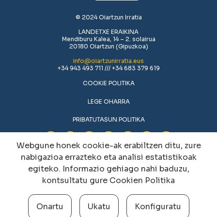
© 2024 Oiartzun Irratia
LANDETXE ERAIKINA
Mendiburu Kalea, 14 – 2. solairua
20180 Oiartzun (Gipuzkoa)
info@oiartzunirratia.eus
+34 943 493 711 /// +34 683 379 619
COOKIE POLITIKA
LEGE OHARRA
PRIBATUTASUN POLITIKA
Webgune honek cookie-ak erabiltzen ditu, zure
nabigazioa errazteko eta analisi estatistikoak
egiteko. Informazio gehiago nahi baduzu,
kontsultatu gure
Cookien Politika
Onartu
Ukatu
Konfiguratu
Cookien konfigurazioa aldatu