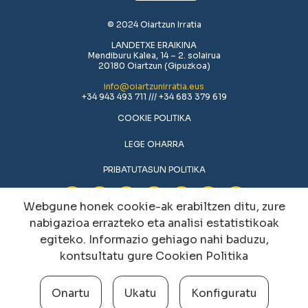
© 2024 Oiartzun Irratia
LANDETXE ERAIKINA
Mendiburu Kalea, 14 – 2. solairua
20180 Oiartzun (Gipuzkoa)
info@oiartzunirratia.eus
+34 943 493 711 /// +34 683 379 619
COOKIE POLITIKA
LEGE OHARRA
PRIBATUTASUN POLITIKA
Webgune honek cookie-ak erabiltzen ditu, zure
nabigazioa errazteko eta analisi estatistikoak
egiteko. Informazio gehiago nahi baduzu,
kontsultatu gure
Cookien Politika
Onartu
Ukatu
Konfiguratu
Cookien konfigurazioa aldatu