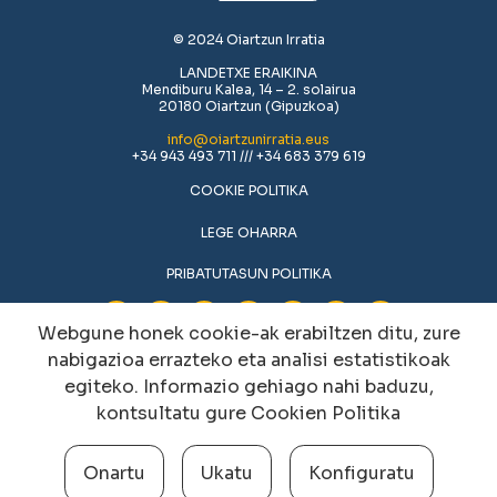
© 2024 Oiartzun Irratia
LANDETXE ERAIKINA
Mendiburu Kalea, 14 – 2. solairua
20180 Oiartzun (Gipuzkoa)
info@oiartzunirratia.eus
+34 943 493 711 /// +34 683 379 619
COOKIE POLITIKA
LEGE OHARRA
PRIBATUTASUN POLITIKA
Webgune honek cookie-ak erabiltzen ditu, zure
nabigazioa errazteko eta analisi estatistikoak
egiteko. Informazio gehiago nahi baduzu,
kontsultatu gure
Cookien Politika
Onartu
Ukatu
Konfiguratu
Cookien konfigurazioa aldatu