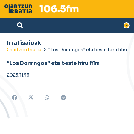
Irratisaioak
Oiartzun Irratia
“Los Domingos” eta beste hiru film
“Los Domingos” eta beste hiru film
2025/11/13