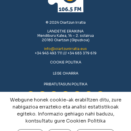
© 2024 Oiartzun Irratia
LANDETXE ERAIKINA
Mendiburu Kalea, 14 – 2. solairua
20180 Oiartzun (Gipuzkoa)
info@oiartzunirratia.eus
+34 943 493 711 /// +34 683 379 619
COOKIE POLITIKA
LEGE OHARRA
PRIBATUTASUN POLITIKA
Webgune honek cookie-ak erabiltzen ditu, zure
nabigazioa errazteko eta analisi estatistikoak
egiteko. Informazio gehiago nahi baduzu,
kontsultatu gure
Cookien Politika