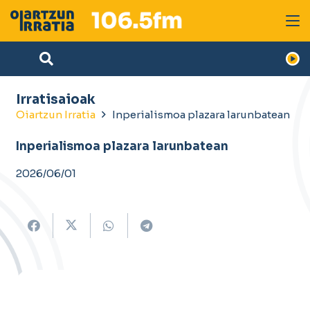
Irratisaioak
Oiartzun Irratia
Inperialismoa plazara larunbatean
Inperialismoa plazara larunbatean
2026/06/01