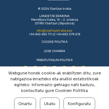
© 2024 Oiartzun Irratia
LANDETXE ERAIKINA
Mendiburu Kalea, 14 – 2. solairua
20180 Oiartzun (Gipuzkoa)
info@oiartzunirratia.eus
+34 943 493 711 /// +34 683 379 619
COOKIE POLITIKA
LEGE OHARRA
PRIBATUTASUN POLITIKA
Webgune honek cookie-ak erabiltzen ditu, zure
nabigazioa errazteko eta analisi estatistikoak
egiteko. Informazio gehiago nahi baduzu,
kontsultatu gure
Cookien Politika
Onartu
Ukatu
Konfiguratu
Cookien konfigurazioa aldatu