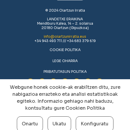
© 2024 Oiartzun Irratia
LANDETXE ERAIKINA
Mendiburu Kalea, 14 – 2. solairua
20180 Oiartzun (Gipuzkoa)
info@oiartzunirratia.eus
+34 943 493 711 /// +34 683 379 619
COOKIE POLITIKA
LEGE OHARRA
PRIBATUTASUN POLITIKA
Webgune honek cookie-ak erabiltzen ditu, zure
nabigazioa errazteko eta analisi estatistikoak
egiteko. Informazio gehiago nahi baduzu,
kontsultatu gure
Cookien Politika
Onartu
Ukatu
Konfiguratu
Cookien konfigurazioa aldatu