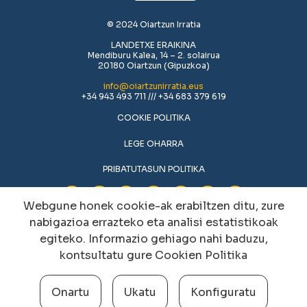
© 2024 Oiartzun Irratia
LANDETXE ERAIKINA
Mendiburu Kalea, 14 – 2. solairua
20180 Oiartzun (Gipuzkoa)
info@oiartzunirratia.eus
+34 943 493 711 /// +34 683 379 619
COOKIE POLITIKA
LEGE OHARRA
PRIBATUTASUN POLITIKA
Webgune honek cookie-ak erabiltzen ditu, zure
nabigazioa errazteko eta analisi estatistikoak
egiteko. Informazio gehiago nahi baduzu,
kontsultatu gure
Cookien Politika
Onartu
Ukatu
Konfiguratu
Cookien konfigurazioa aldatu