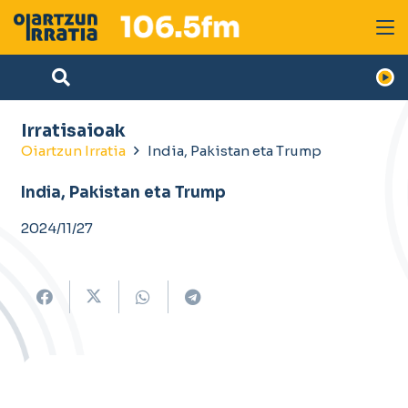
Irratisaioak
Oiartzun Irratia
India, Pakistan eta Trump
India, Pakistan eta Trump
2024/11/27