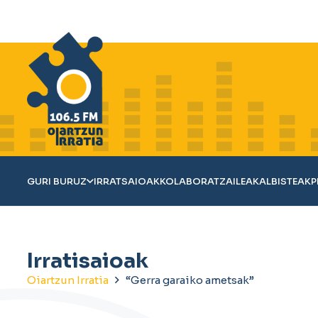
GURI BURUZ
IRRATSAIOAK
KOLABORATZAILEAK
ALBISTEAK
P
Irratisaioak
Oiartzun Irratia
“Gerra garaiko ametsak”