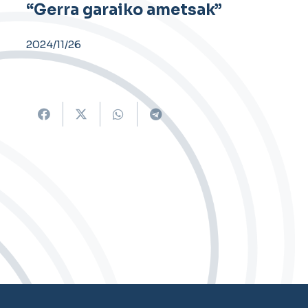
“Gerra garaiko ametsak”
2024/11/26