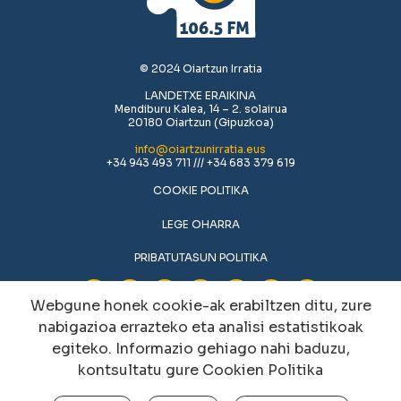
© 2024 Oiartzun Irratia
LANDETXE ERAIKINA
Mendiburu Kalea, 14 – 2. solairua
20180 Oiartzun (Gipuzkoa)
info@oiartzunirratia.eus
+34 943 493 711 /// +34 683 379 619
COOKIE POLITIKA
LEGE OHARRA
PRIBATUTASUN POLITIKA
Webgune honek cookie-ak erabiltzen ditu, zure
nabigazioa errazteko eta analisi estatistikoak
egiteko. Informazio gehiago nahi baduzu,
kontsultatu gure
Cookien Politika