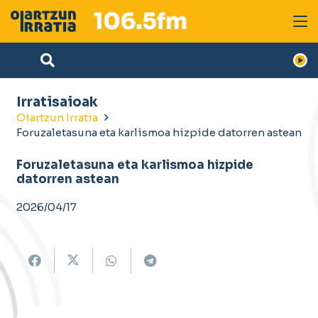
Irratisaioak
Oiartzun Irratia
Foruzaletasuna eta karlismoa hizpide datorren astean
Foruzaletasuna eta karlismoa hizpide
datorren astean
2026/04/17