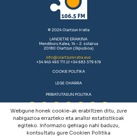
© 2024 Oiartzun Irratia
LANDETXE ERAIKINA
Mendiburu Kalea, 14 – 2. solairua
20180 Oiartzun (Gipuzkoa)
info@oiartzunirratia.eus
+34 943 493 711 /// +34 683 379 619
COOKIE POLITIKA
LEGE OHARRA
PRIBATUTASUN POLITIKA
Webgune honek cookie-ak erabiltzen ditu, zure
nabigazioa errazteko eta analisi estatistikoak
egiteko. Informazio gehiago nahi baduzu,
kontsultatu gure
Cookien Politika