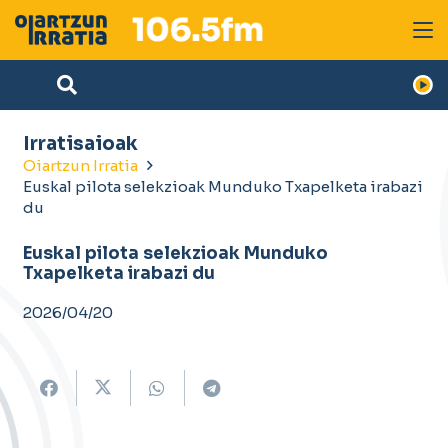
Irratisaioak
Oiartzun Irratia
Euskal pilota selekzioak Munduko Txapelketa irabazi
du
Euskal pilota selekzioak Munduko
Txapelketa irabazi du
2026/04/20